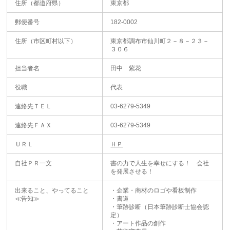
住所（都道府県）
東京都
郵便番号
182-0002
住所（市区町村以下）
東京都調布市仙川町２－８－２３－
３０６
担当者名
田中 紫花
役職
代表
連絡先ＴＥＬ
03-6279-5349
連絡先ＦＡＸ
03-6279-5349
ＵＲＬ
ＨＰ
自社ＰＲ一文
書の力で人生を幸せにする！ 会社
を発展させる！
出来ること、やってること
・企業・商材のロゴや看板制作
≪告知≫
・書道
・筆跡診断（日本筆跡診断士協会認
定）
・アート作品の創作