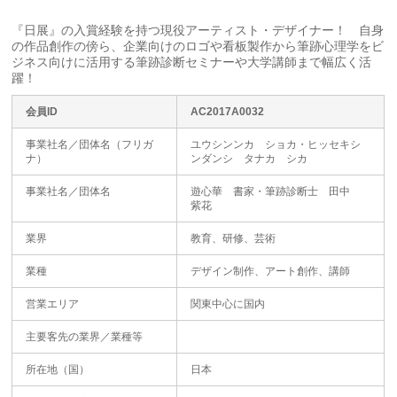
『日展』の入賞経験を持つ現役アーティスト・デザイナー！ 自身
の作品創作の傍ら、企業向けのロゴや看板製作から筆跡心理学をビ
ジネス向けに活用する筆跡診断セミナーや大学講師まで幅広く活
躍！
会員ID
AC2017A0032
事業社名／団体名（フリガ
ユウシンンカ ショカ・ヒッセキシ
ナ）
ンダンシ タナカ シカ
事業社名／団体名
遊心華 書家・筆跡診断士 田中
紫花
業界
教育、研修、芸術
業種
デザイン制作、アート創作、講師
営業エリア
関東中心に国内
主要客先の業界／業種等
所在地（国）
日本