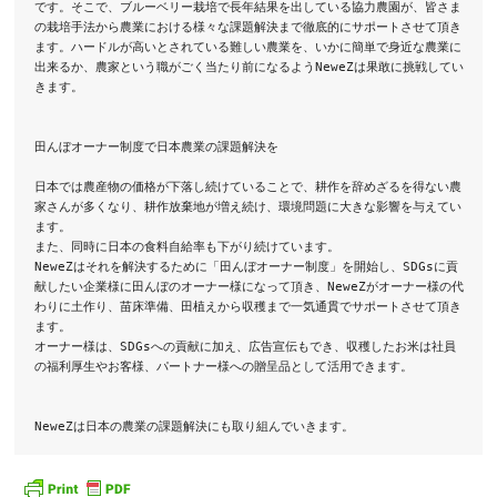
です。そこで、ブルーベリー栽培で長年結果を出している協力農園が、皆さま
の栽培手法から農業における様々な課題解決まで徹底的にサポートさせて頂き
ます。ハードルが高いとされている難しい農業を、いかに簡単で身近な農業に
出来るか、農家という職がごく当たり前になるようNeweZは果敢に挑戦してい
きます。

田んぼオーナー制度で日本農業の課題解決を

日本では農産物の価格が下落し続けていることで、耕作を辞めざるを得ない農
家さんが多くなり、耕作放棄地が増え続け、環境問題に大きな影響を与えてい
ます。

また、同時に日本の食料自給率も下がり続けています。

NeweZはそれを解決するために「田んぼオーナー制度」を開始し、SDGsに貢
献したい企業様に田んぼのオーナー様になって頂き、NeweZがオーナー様の代
わりに土作り、苗床準備、田植えから収穫まで一気通貫でサポートさせて頂き
ます。

オーナー様は、SDGsへの貢献に加え、広告宣伝もでき、収穫したお米は社員
の福利厚生やお客様、パートナー様への贈呈品として活用できます。

NeweZは日本の農業の課題解決にも取り組んでいきます。