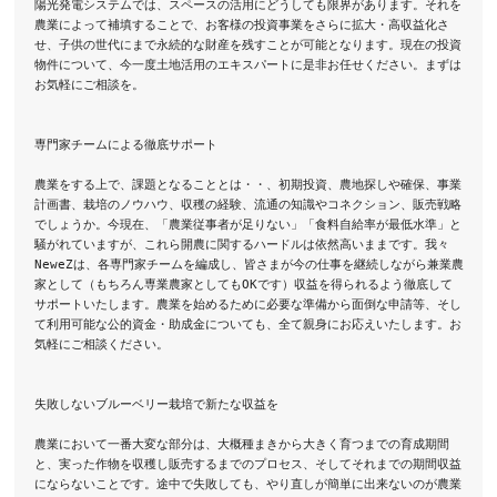
陽光発電システムでは、スペースの活用にどうしても限界があります。それを
農業によって補填することで、お客様の投資事業をさらに拡大・高収益化さ
せ、子供の世代にまで永続的な財産を残すことが可能となります。現在の投資
物件について、今一度土地活用のエキスパートに是非お任せください。まずは
お気軽にご相談を。

専門家チームによる徹底サポート

農業をする上で、課題となることとは・・、初期投資、農地探しや確保、事業
計画書、栽培のノウハウ、収穫の経験、流通の知識やコネクション、販売戦略
でしょうか。今現在、「農業従事者が足りない」「食料自給率が最低水準」と
騒がれていますが、これら開農に関するハードルは依然高いままです。我々
NeweZは、各専門家チームを編成し、皆さまが今の仕事を継続しながら兼業農
家として（もちろん専業農家としてもOKです）収益を得られるよう徹底して
サポートいたします。農業を始めるために必要な準備から面倒な申請等、そし
て利用可能な公的資金・助成金についても、全て親身にお応えいたします。お
気軽にご相談ください。

失敗しないブルーベリー栽培で新たな収益を

農業において一番大変な部分は、大概種まきから大きく育つまでの育成期間
と、実った作物を収穫し販売するまでのプロセス、そしてそれまでの期間収益
にならないことです。途中で失敗しても、やり直しが簡単に出来ないのが農業