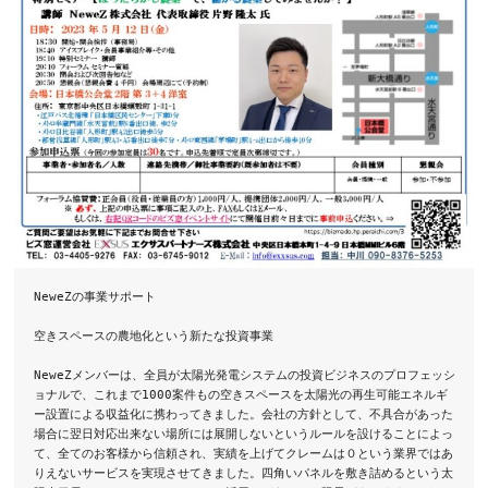
NeweZの事業サポート

空きスペースの農地化という新たな投資事業

NeweZメンバーは、全員が太陽光発電システムの投資ビジネスのプロフェッシ
ョナルで、これまで1000案件もの空きスペースを太陽光の再生可能エネルギ
ー設置による収益化に携わってきました。会社の方針として、不具合があった
場合に翌日対応出来ない場所には展開しないというルールを設けることによっ
て、全てのお客様から信頼され、実績を上げてクレームは０という業界ではあ
りえないサービスを実現させてきました。四角いパネルを敷き詰めるという太