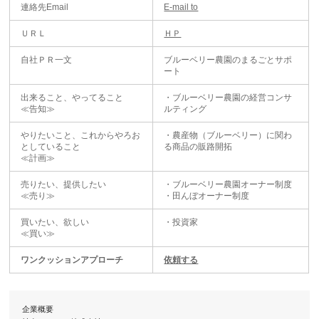
連絡先Email
E-mail to
ＵＲＬ
ＨＰ
自社ＰＲ一文
ブルーベリー農園のまるごとサポ
ート
出来ること、やってること
・ブルーベリー農園の経営コンサ
≪告知≫
ルティング
やりたいこと、これからやろお
・農産物（ブルーベリー）に関わ
としていること
る商品の販路開拓
≪計画≫
売りたい、提供したい
・ブルーベリー農園オーナー制度
≪売り≫
・田んぼオーナー制度
買いたい、欲しい
・投資家
≪買い≫
ワンクッションアプローチ
依頼する
企業概要
