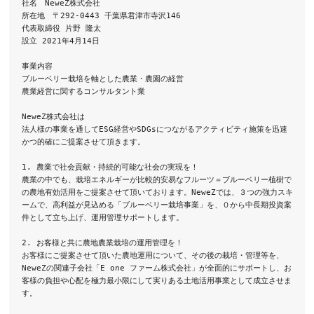
社名　NeweZ株式会社

所在地　〒292-0443 千葉県君津市寺沢146

代表取締役 片野 隆太

設立 2021年4月14日

事業内容

ブルーベリー栽培を軸とした農業・農園の経営

農業経営に関するコンサルタント業

NeweZ株式会社は

法人様の事業を通してESG経営やSDGsにつながるアクティビティ施策を迅速
かつ的確にご提案させて頂きます。

1. 農業で社会貢献・持続的可能な社会の実現を！

農業の中でも、栽培エネルギーが比較的安易なフルーツ＝ブルーベリー植樹で
の農地有効活用をご提案させて頂いております。NeweZでは、３つの強力スキ
ームで、高利益が見込める「ブルーベリー栽培事業」を、０から中長期投資案
件として立ち上げ、運用管理サポートします。

2. お客様と共に農地農業栽培の運用管理を！

お客様にご提案させて頂いた農地運用について、その後の栽培・管理等を、
NeweZの関連子会社「E one ファーム株式会社」が全面的にサポートし、お
客様の負担や心配を極力最小限にして実りある土地活用事業として成立させま
す。
