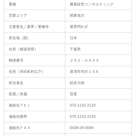
業種
農業経営コンサルティング
営業エリア
関東地方
主要客先／業界／業種等
業界問わず
所在地（国）
日本
住所（都道府県）
千葉県
郵便番号
２９２－０４４３
住所（市区町村以下）
君津市寺沢１４６
担当者名
松井大樹
部署／所属
営業
連絡先ＴＥＬ
070-1215-2120
連絡先携帯
070-1215-2120
連絡先ＦＡＸ
0439-29-5649