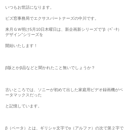
いつもお世話になります。
ビズ窓事務局でエクサスパートナーズの中川です。
来月ＧＷ明け5月10日木曜日は、新企画新シリーズで”β（ﾍﾞｰﾀ）
デザイン”シリーズを
開始いたします！
β版とかβ品などと聞かれたこと無いでしょうか？
古いところでは、ソニーが初めて出した家庭用ビデオ録画機がベ
ータマックスだった
と記憶しています。
β（ベータ）とは、ギリシャ文字でα（アルファ）の次で第２字で