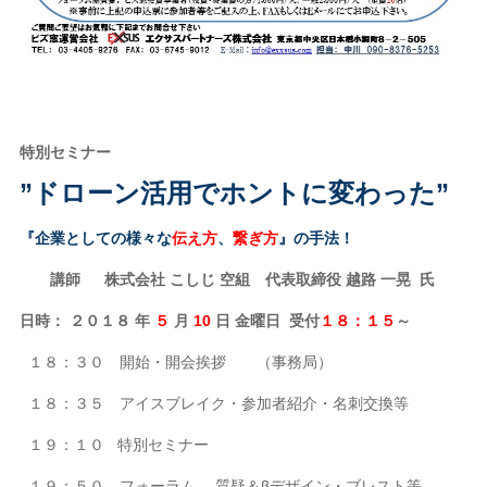
特別セミナー
”ドローン活用でホントに変わった”
『企業としての様々な
伝え方
、
繋ぎ方
』の手法！
講師 株式会社 こしじ 空組 代表取締役 越路 一晃 氏
日時： ２０１８ 年
５
月
10
日 金曜日 受付
１８：１５
～
１８：３０ 開始・開会挨拶 （事務局）
１８：３５ アイスブレイク・参加者紹介・名刺交換等
１９：１０ 特別セミナー
１９：５０ フォーラム 質疑＆βデザイン・ブレスト等