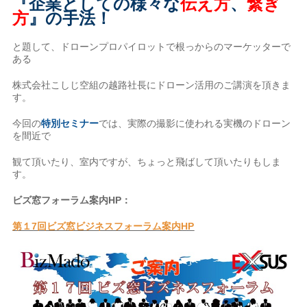
『企業としての様々な
伝え方
、
繋ぎ
方
』の手法！
と題して、ドローンプロパイロットで根っからのマーケッターで
ある
株式会社こしじ空組の越路社長にドローン活用のご講演を頂きま
す。
今回の
特別セミナー
では、実際の撮影に使われる実機のドローン
を間近で
観て頂いたり、室内ですが、ちょっと飛ばして頂いたりもしま
す。
ビズ窓フォーラム案内HP：
第１7回ビズ窓ビジネスフォーラム案内HP