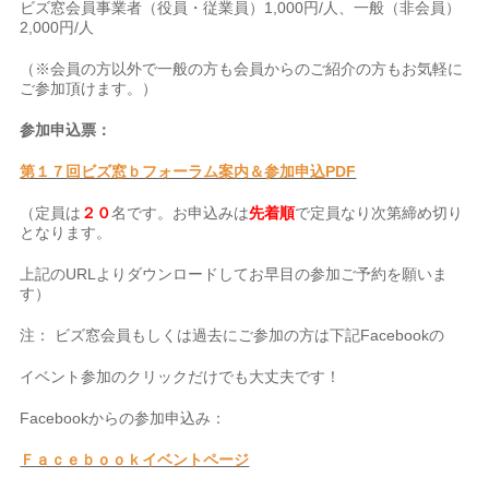
ビズ窓会員事業者（役員・従業員）1,000円/人、一般（非会員）
2,000円/人
（※会員の方以外で一般の方も会員からのご紹介の方もお気軽に
ご参加頂けます。）
参加申込票：
第１７回ビズ窓ｂフォーラム案内＆参加申込PDF
（定員は
２０
名です。お申込みは
先着順
で定員なり次第締め切り
となります。
上記のURLよりダウンロードしてお早目の参加ご予約を願いま
す）
注： ビズ窓会員もしくは過去にご参加の方は下記Facebookの
イベント参加のクリックだけでも大丈夫です！
Facebookからの参加申込み：
Ｆａｃｅｂｏｏｋイベントページ