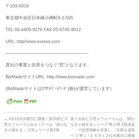
〒103-0016
東京都中央区日本橋小網町8-2-505
TEL 03-4405-9276 FAX 03-6745-9012
URL: http//www.exxsus.com
———————————————————
貴社の事業と世界をつなぐ”窓”となります。
BizMadoサイトURL: http://www.bizmado.com
(BizMadoサイトはｴｸｻｽﾊﾟｰﾄﾅｰｽﾞ(株)が運営しています）
←
4月10日火曜日に開催！第16回ビズ
第１８回ビズ窓ｂフォーラムは、”聞か
窓ｂフォーラム＆セミナーは『知らな
なきゃ損するシリーズ”第３弾【助成金
きゃ損する 』人気シリーズ第2弾
で経営戦略を見直し、“企業を成長
へ”と導く！】６月１２日火曜日に開催