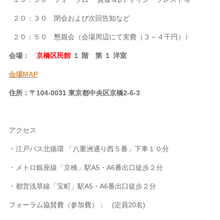
２０：３０ 閉会および次回告知など
２０：５０ 懇親会（会場周辺にて実費（３～４千円））
会場：
京橋区民館
１ 階 第 １ 洋室
会場MAP
住所：〒104-0031 東京都中央区京橋2-6-3
アクセス
・江戸バス北循環 「八重洲通り西５番」下車１０分
・メトロ銀座線「京橋」駅A5・A6番出口徒歩２分
・都営浅草線「宝町」駅A5・A6番出口徒歩２分
フォーラム協賛費（参加費）： (定員20名)