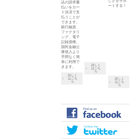
しさをサポ
込の請求書
ートする！
払いをカー
ド決済で支
払うことが
できます。
銀行融資、
ファクタリ
ング、電子
記録債権、
国民金融公
庫借入より
手間なく簡
単に利用で
詳しく
きます。
はこち
ら
詳しく
はこち
詳しく
ら
はこち
ら