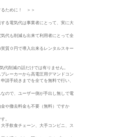
するために！ ＞＞
騰する電気代は事業者にとって、実に大
電気代も削減も出来て利用者にとって全
？
の実質０円で導入出来るレンタルスキー
電気代削減の話だけでは有りません。
ムブレーカーから高電圧用デマンドコン
・申請手続きまでを全てを無料で行い、
ムなので、ユーザー側が手出し無しで電
。
約金や撤去料金も不要（無料）ですか
です。
、大手飲食チェーン、大手コンビニ、ス