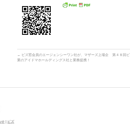
←
ビズ窓会員のエージェンシーワン社が、マザーズ上場企
第４８回ビ
業のアイドマホールディングス社と業務提携！
わせ
|
ビズ