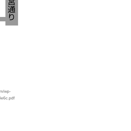
om/wp-
e6c.pdf