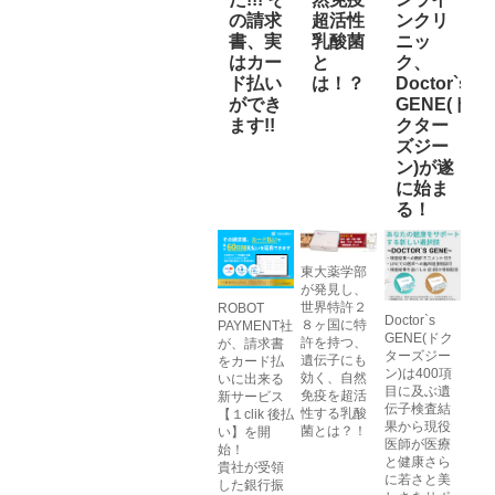
の請求
超活性
ンクリ
書、実
乳酸菌
ニッ
はカー
と
ク、
ド払い
は！？
Doctor`s
ができ
GENE(ド
ます!!
クター
ズジー
ン)が遂
に始ま
る！
東大薬学部
が発見し、
世界特許２
ROBOT
Doctor`s
８ヶ国に特
PAYMENT社
GENE(ドク
許を持つ、
が、請求書
ターズジー
遺伝子にも
をカード払
ン)は400項
効く、自然
いに出来る
目に及ぶ遺
免疫を超活
新サービス
伝子検査結
性する乳酸
【１clik 後払
果から現役
菌とは？！
い】を開
医師が医療
始！
と健康さら
貴社が受領
に若さと美
した銀行振