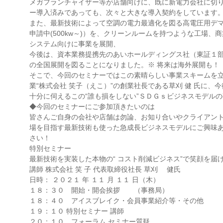
メガフランチャイザー等が店舗向けに、既に新電力会社に切
ー導入済みであっても、次々と大きな導入契約をしています
また、最新技術によって空調の電力最適化を図る高電圧用デ
申請中(500kw～)）を、クリーンルームを持つような工場
システム向けに事業を展開、
今後は、資本業務提携先のあいホールディングス社（東証１部上場 
の全国展開を図ることになりました。※ 将来は海外展開も！
そこで、今回のセミナーではこの素晴らしい事業スキームを
業“株式会社 笑子（えこ）”の創業社長である草刈 健 氏に
十分に伺えるこの“誰も損をしない”ＳＤＧｓビジネスモデル
◆今回のセミナーにご参加頂きたいのは
皆さんご自身の会社や店舗は勿論、お知り合いやクライアン
場を目指す最新技術も使った急成長ビジネスモデルにご興味
さい！
特別セミナー
最新技術を実装した本物の“ コスト削減ビジネス”で笑顔を届
講師 株式会社 笑 子 代表取締役社長 草刈 健氏
日時： ２０２１ 年 １１ 月 １１ 日（木）
１８：３０ 開始・開会挨拶 （事務局）
１８：４０ アイスブレイク・会員事業紹介等・その他
１９：１０ 特別セミナー 講師
２０：１０ フォーラム セミナー質疑