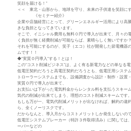
笑顔を届ける！”
＜＜ 東北・山形から、地球を守り、未来の子供達を笑顔に
《セミナー紹介》
企業や店舗経営にとって、グリーンエネルギー活用により高
きな負担となってきています。
そこで、イニシャル費用も無料０円で導入が出来て、月々の
く負担が無く経費削減が可能ならば、素晴らしく無いですか
それを可能にするのが、笑子（エコ）社が開発した節電機器
ムです！！
◆“実質Ｏ円導入“する！とは！
この“コスト削減ビジネス”は、よく有る新電力などの単なる
低電圧契約だろうと高電圧契約だろうとも、低電圧用システ
トローラーシステムまでも、設備調査から設計・制作・設置
実質Ｏ円で導入が出来て、
お支払いは下がった電気料金からレンタル料を支払うスキー
気代の削減が出来てしまう、理想のコスト削減スキームです
もしも万が一、電気代削減メリットが出なければ、解約の違
ら、全くノーリスクです。
だからなんと、導入月からコストメリットしか発生しないの
低電圧システムブレーカー（特許３件取得済み）に関しては
ーパーなどの