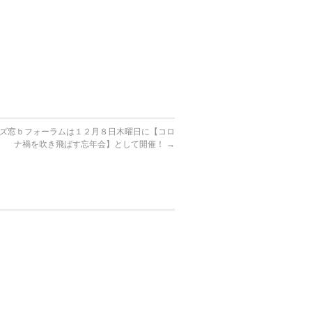
ズ窓ｂフォーラムは１２月８日木曜日に【コロ
ナ禍を吹き飛ばす忘年会】として開催！
→