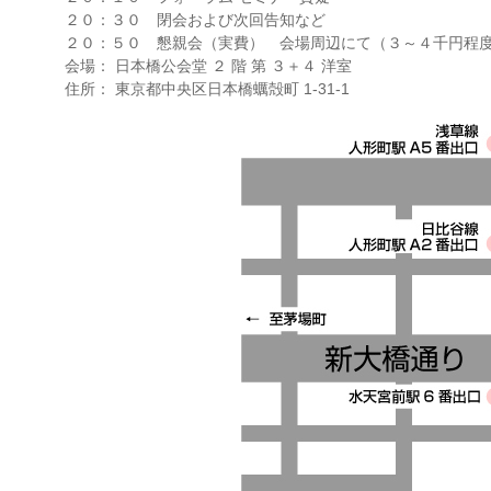
２０：３０ 閉会および次回告知など
２０：５０ 懇親会（実費） 会場周辺にて（３～４千円程
会場： 日本橋公会堂 ２ 階 第 ３＋４ 洋室
住所： 東京都中央区日本橋蠣殻町 1-31-1