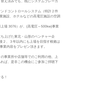
り替え済みでも、既にシステムブレーカ
。
マンドコントロールシステム（特許２件
、商業施設、ホテルなどの高電圧施設の空調
3076）が、(高電圧～500kw)事業
立ち上げた東北・山形のベンチャー企
、今後２、３年以内にも上場を目指す根拠は
の事業内容をプレゼン頂きます。
トの事業所や店舗等でのご利用の他、上
あれば、是非この機会にご参加ご拝聴下
ける！