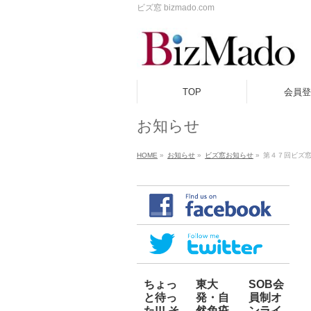
ビズ窓 bizmado.com
TOP
会員登
お知らせ
HOME
»
お知らせ
»
ビズ窓お知らせ
»
第４７回ビズ
ちょっ
東大
SOB会
と待っ
発・自
員制オ
た!!! そ
然免疫
ンライ