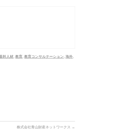
基幹人材
,
教育
,
教育コンサルテーション
,
海外
,
株式会社青山財産ネットワークス
→