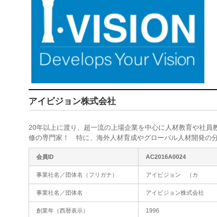
アイビジョン株式会社
20年以上に渡り、超一流の上場企業を中心に人材教育や社員
修の専門家！ 特に、海外人材育成やグローバル人材開発の
会員ID
AC2016A0024
事業社名／団体名（フリガナ）
アイビジョン （カ
事業社名／団体名
アイビジョン株式会社
創業年（西暦表示）
1996