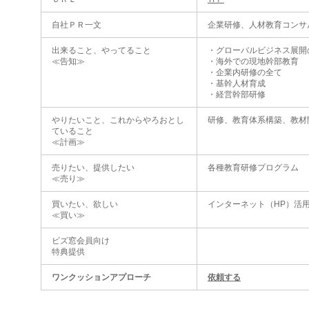
自社ＰＲ一文
企業研修、人材教育コンサ
出来ること、やってること
・グローバルビジネス展開
≪告知≫
・海外での現地幹部教育
・企業内研修の全て
・基幹人材育成
・経営幹部研修
やりたいこと、これからやろおとし
研修、教育体系構築、教材
ていること
≪計画≫
売りたい、提供したい
各種教育研修プログラム
≪売り≫
買いたい、欲しい
インターネット（HP）活
≪買い≫
ビズ窓会員向け
特典提供
ワンクッションアプローチ
依頼する