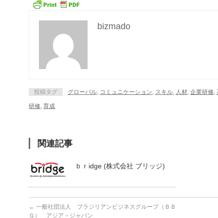
bizmado
投稿タグ
グローバル
,
コミュニケーション
,
スキル
,
人材
,
企業研修
,
研修
,
育成
関連記事
ｂｒidge (株式会社 ブリッジ)
←
一般社団法人 ブラジリアンビジネスグループ（ＢＢ
Ｇ） アジア－ジャパン