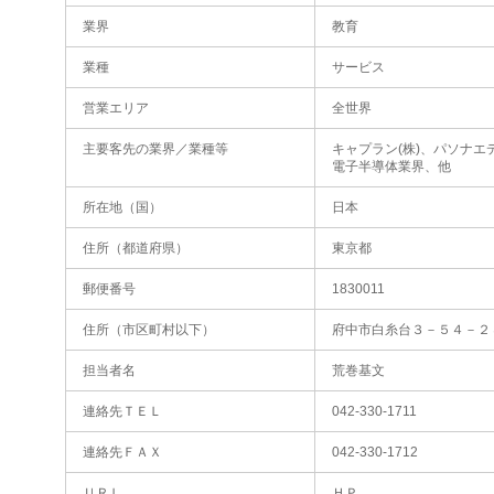
業界
教育
業種
サービス
営業エリア
全世界
主要客先の業界／業種等
キャプラン(株)、パソナエ
電子半導体業界、他
所在地（国）
日本
住所（都道府県）
東京都
郵便番号
1830011
住所（市区町村以下）
府中市白糸台３－５４－２
担当者名
荒巻基文
連絡先ＴＥＬ
042-330-1711
連絡先ＦＡＸ
042-330-1712
ＵＲＬ
ＨＰ