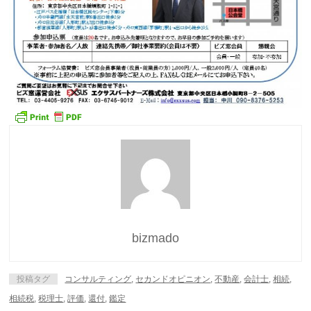
bizmado
投稿タグ
コンサルティング
,
セカンドオピニオン
,
不動産
,
会計士
,
相続
,
相続税
,
税理士
,
評価
,
還付
,
鑑定