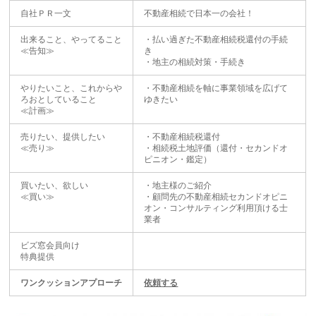
自社ＰＲ一文
不動産相続で日本一の会社！
出来ること、やってること
・払い過ぎた不動産相続税還付の手続
≪告知≫
き
・地主の相続対策・手続き
やりたいこと、これからや
・不動産相続を軸に事業領域を広げて
ろおとしていること
ゆきたい
≪計画≫
売りたい、提供したい
・不動産相続税還付
≪売り≫
・相続税土地評価（還付・セカンドオ
ピニオン・鑑定）
買いたい、欲しい
・地主様のご紹介
≪買い≫
・顧問先の不動産相続セカンドオピニ
オン・コンサルティング利用頂ける士
業者
ビズ窓会員向け
特典提供
ワンクッションアプローチ
依頼する