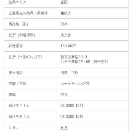
営業エリア
全国
主要客先の業界／業種等
相続人
所在地（国）
日本
住所（都道府県）
東京都
郵便番号
160-0022
住所（市区町村以下）
新宿区新宿2-1-9
ステラ新宿2F・9F（総合受付）
担当者名
田島 正樹
部署／所属
マーケティング部
役職
部長
連絡先ＴＥＬ
03-3350-1061
連絡先ＦＡＸ
03-3350-1149
ＵＲＬ
ＨＰ