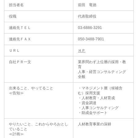
担当者名
前田 竜徳
役職
代表取締役
連絡先ＴＥＬ
03-6886-3291
連絡先ＦＡＸ
050-3488-7901
ＵＲＬ
ＨＰ
自社ＰＲ一文
業界問わず上位層の採用・教
育
人事・経営コンサルティング
全般
出来ること、やってること
・マネジメント層（候補含
≪告知≫
む）採用支援
・人材教育・人材育成
・資金調達
・人事コンサルティング
・助成金サポート
やりたいこと、これからやろおとし
人材教育事業の深耕
ていること
≪計画≫