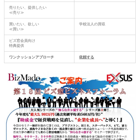
売りたい、提供したい
≪売り≫
買いたい、欲しい
学校法人の買収
≪買い≫
ビズ窓会員向け
特典提供
ワンクッションアプローチ
依頼する