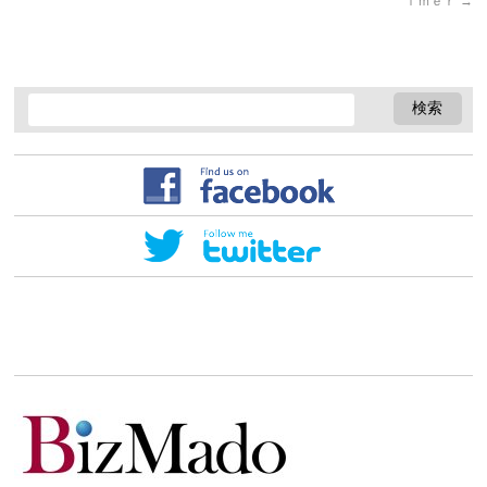
ｉｍｅｒ
→