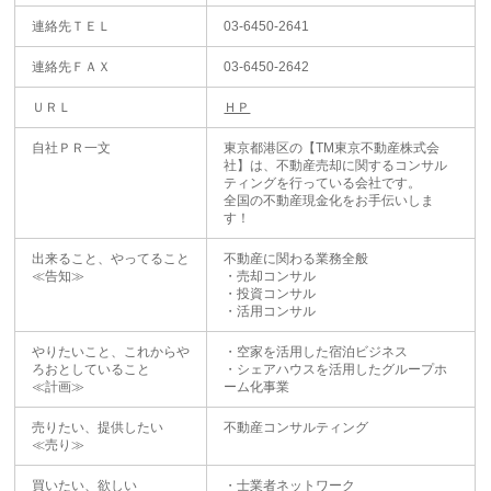
連絡先ＴＥＬ
03-6450-2641
連絡先ＦＡＸ
03-6450-2642
ＵＲＬ
ＨＰ
自社ＰＲ一文
東京都港区の【TM東京不動産株式会
社】は、不動産売却に関するコンサル
ティングを行っている会社です。
全国の不動産現金化をお手伝いしま
す！
出来ること、やってること
不動産に関わる業務全般
≪告知≫
・売却コンサル
・投資コンサル
・活用コンサル
やりたいこと、これからや
・空家を活用した宿泊ビジネス
ろおとしていること
・シェアハウスを活用したグループホ
≪計画≫
ーム化事業
売りたい、提供したい
不動産コンサルティング
≪売り≫
買いたい、欲しい
・士業者ネットワーク